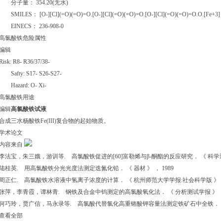
分子量： 354.20(无水)
SMILES： [O-][Cl](=O)(=O)=O.[O-][Cl](=O)(=O)=O.[O-][Cl](=O)(=O)=O.O.[Fe+3]
EINECS： 236-908-0
高氯酸铁危险属性
编辑
Risk: R8- R36/37/38-
Safty: S17- S26-S27-
Hazard: O- Xi-
高氯酸铁用途
编辑
高氯酸铁试液
合成三水杨酸铁Fe(III)复合物的起始物质。
学术论文
内容来自
李法宝，朱三娥，游训等. 高氯酸铁促进的[60]富勒烯与β-酮酯的反应研究． 《 科学通报 
陆桂英. 用高氯酸铁分光光度法测定迭氮化铅． 《 器材 》 ， 1989
周正仁. 高氯酸铁水溶液中氢离子浓度的计算． 《 杭州师范大学学报:社会科学版 》 ， 
张萍，李青霞，谭林青. 钢铁及合金中钨测定的高氯酸氧化法． 《 分析测试学报 》 ， 
何巧玲，贾广信，马永录等. 高氯酸代替氯化高重铬酸钾容量法测定铁矿石中全铁． 《 现
查看全部