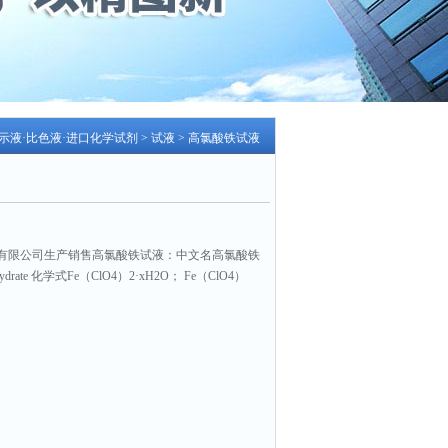
指示液·比色液·进口化学试剂
>
试液
> 高氯酸铁试液
有限公司生产销售高氯酸铁试液：中文名高氯酸铁
e hydrate 化学式Fe（ClO4）2·xH2O； Fe（ClO4）
）
数：1959