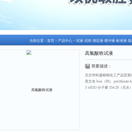
当前位置：
首页
>
产品中心
>
试液·试纸·滴定液·缓冲液·标准液·
高氯酸铁试液
简要描述：
北京华科盛精细化工产品贸易
英文名 Iron（III） perchlorat
3·xH2O 分子量 354.20（无水
更新日期：2026-07-27 访问次