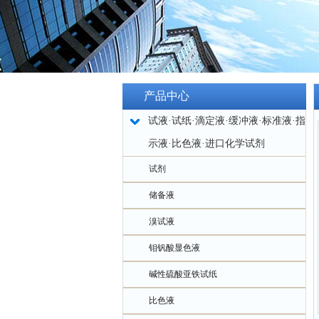
产品中心
试液·试纸·滴定液·缓冲液·标准液·指
示液·比色液·进口化学试剂
试剂
储备液
溴试液
钼钒酸显色液
碱性硫酸亚铁试纸
比色液