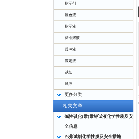
指示剂
显色液
指示液
标准溶液
缓冲液
滴定液
试纸
试液
更多分类
相关文章
碱性碘化(汞)汞钾试液化学性质及安
全信息
巴弗试剂化学性质及安全措施