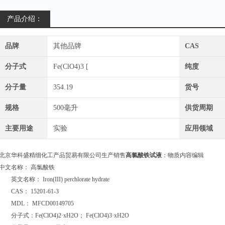
产品介绍：
品牌
其他品牌
CAS
分子式
Fe(ClO4)3 [
纯度
分子量
354.19
货号
规格
500毫升
供货周期
主要用途
实验
应用领域
北京华科盛精细化工产品贸易有限公司生产销售
高氯酸铁试液
：物质内容编辑
中文名称： 高氯酸铁
英文名称： Iron(III) perchlorate hydrate
CAS： 15201-61-3
MDL： MFCD00149705
分子式：Fe(ClO4)2·xH2O； Fe(ClO4)3·xH2O