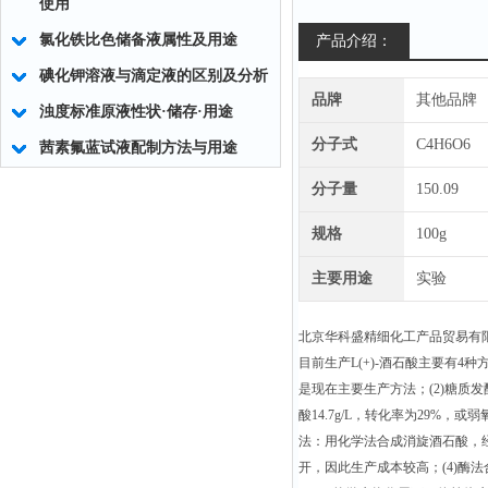
使用
氯化铁比色储备液属性及用途
产品介绍：
碘化钾溶液与滴定液的区别及分析
品牌
其他品牌
浊度标准原液性状·储存·用途
分子式
C4H6O6
茜素氟蓝试液配制方法与用途
分子量
150.09
规格
100g
主要用途
实验
北京华科盛精细化工产品贸易有
目前生产L(+)-酒石酸主要有4种
是现在主要生产方法；(2)糖质发
酸14.7g/L，转化率为29%，
法：用化学法合成消旋酒石酸，经
开，因此生产成本较高；(4)酶