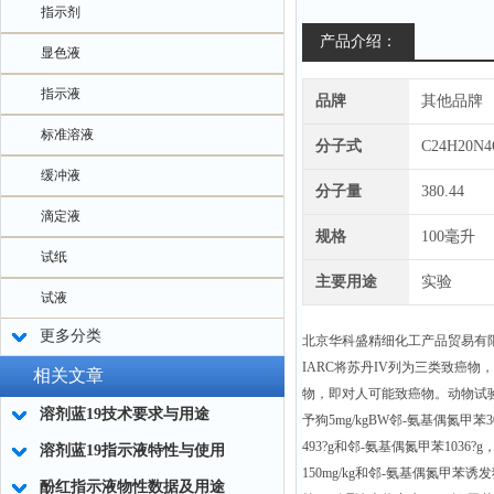
指示剂
产品介绍：
显色液
指示液
品牌
其他品牌
标准溶液
分子式
C24H20N4
缓冲液
分子量
380.44
滴定液
规格
100毫升
试纸
主要用途
实验
试液
更多分类
北京华科盛精细化工产品贸易有
IARC将苏丹IV列为三类致癌物，但将其初
相关文章
物，即对人可能致癌物。动物试验显
溶剂蓝19技术要求与用途
予狗5mg/kgBW邻-氨基偶氮甲
493?g和邻-氨基偶氮甲苯1036
溶剂蓝19指示液特性与使用
150mg/kg和邻-氨基偶氮甲苯诱发
酚红指示液物性数据及用途