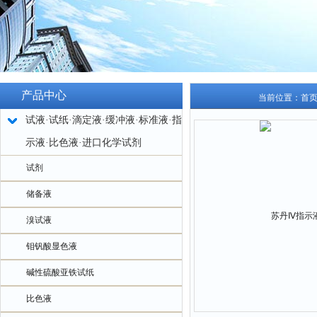
产品中心
当前位置：
首
试液·试纸·滴定液·缓冲液·标准液·指
示液·比色液·进口化学试剂
试剂
储备液
溴试液
钼钒酸显色液
碱性硫酸亚铁试纸
比色液