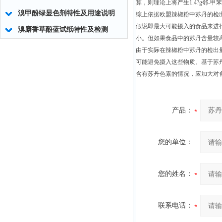
算，则理论上将产生1.4?g邻-甲苯胺
溴甲酚绿显色剂特性及用途说明
综上依据欧盟辣椒粉中苏丹的检
假说即最大可能摄入的食品来进行
溴麝香草酚蓝试纸特性及检测
小。但如果食品中的苏丹含量较高
由于实际在辣椒粉中苏丹的检出
可能避免摄入这些物质。基于苏
含有苏丹色素的情况，应加大对食
产品：
您的单位：
您的姓名：
联系电话：