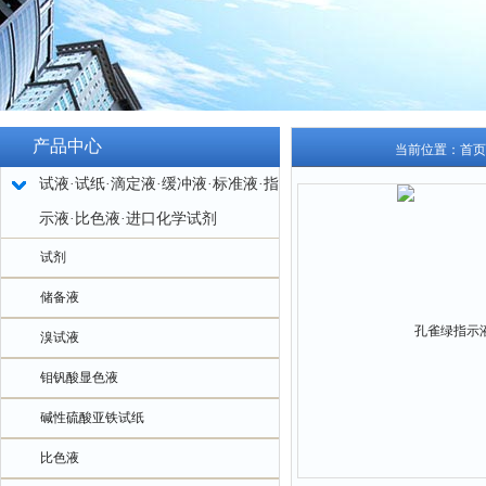
产品中心
当前位置：
首页
试液·试纸·滴定液·缓冲液·标准液·指
示液·比色液·进口化学试剂
试剂
储备液
溴试液
钼钒酸显色液
碱性硫酸亚铁试纸
比色液