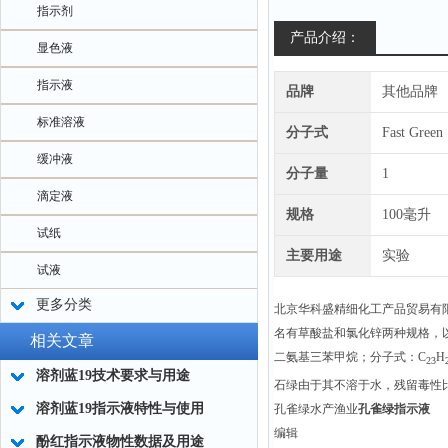
指示剂
产品介绍：
显色液
指示液
品牌
其他品牌
标准溶液
分子式
Fast Green
缓冲液
分子量
1
滴定液
规格
100毫升
试纸
主要用途
实验
试液
更多分类
北京华科盛精细化工产品贸易有
名有草酸盐和氯化锌两种规格，
相关文章
二氨基三苯甲烷；分子式：C
H
23
溶剂蓝19技术要求与用途
石绿由于其不溶于水，残留毒性
溶剂蓝19指示液特性与使用
孔雀绿水产渔业
孔雀绿指示液
编辑
酚红指示液物性数据及用途