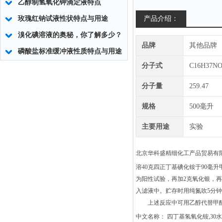
乙醇制氢氧化钾滴定液特点
玫瑰红钠试液性状特点与用途
产品介绍：
溴化碘溶液的奥秘，你了解多少？
品牌
其他品牌
磷酸盐标准缓冲液性质特点与用途
分子式
C16H37N
分子量
259.47
规格
500毫升
主要用途
实验
北京华科盛精细化工产品贸易有
溶40克四正丁基碘化铵于90毫
为阳性试验，再加2克氧化银，再
入滤液中。贮存时用纯氮吹5分
上述反应中可用乙醇代替甲醇
中文名称： 四丁基氢氧化铵,30水