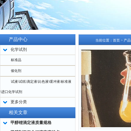
产品中心
当前位置：
首页
>
产品
化学试剂
标准品
催化剂
试液\试纸\滴定液\比色液\缓冲液\标准液
\进口化学试剂
更多分类
相关文章
甲醇锂滴定液质量规格