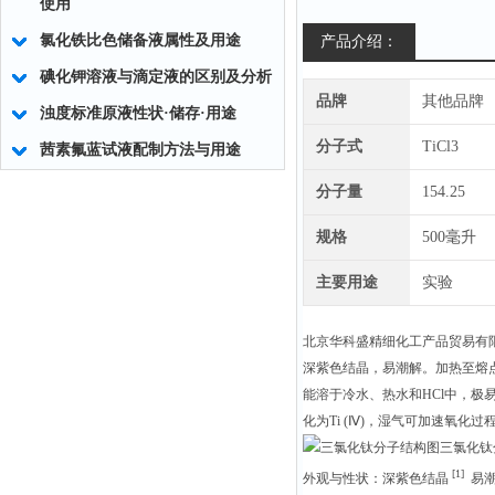
使用
氯化铁比色储备液属性及用途
产品介绍：
碘化钾溶液与滴定液的区别及分析
品牌
其他品牌
浊度标准原液性状·储存·用途
分子式
TiCl3
茜素氟蓝试液配制方法与用途
分子量
154.25
规格
500毫升
主要用途
实验
北京华科盛精细化工产品贸易有
深紫色结晶，易潮解。加热至熔
能溶于冷水、热水和HCl中，极易
化为Ti (Ⅳ)，湿气可加速氧化过
三氯化钛
[1]
外观与性状：深紫色结晶
易