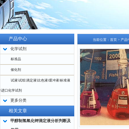
产品中心
当前位置：
首页
>
产品
化学试剂
标准品
催化剂
试液\试纸\滴定液\比色液\缓冲液\标准液
\进口化学试剂
更多分类
相关文章
甲醇制氢氧化钾滴定液分析判断及