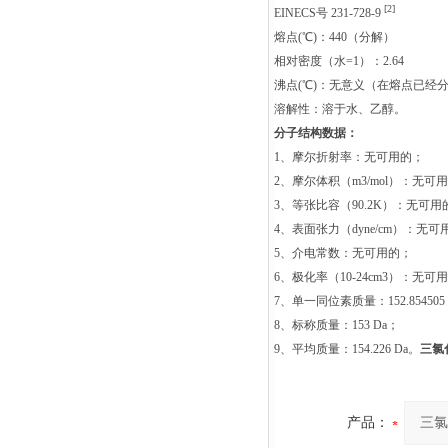
[2]
EINECS号 231-728-9
熔点(℃)：440（分解）
相对密度（水=1）：2.64
沸点(℃)：无意义（在熔点已经
溶解性：溶于水、乙醇。
分子结构数据：
1、摩尔折射率：无可用的；
2、摩尔体积（m3/mol）：无可
3、等张比容（90.2K）：无可用
4、表面张力（dyne/cm）：无可
5、介电常数：无可用的；
6、极化率（10-24cm3）：无可
7、单一同位素质量：152.854505
8、标称质量：153 Da；
9、平均质量：154.226 Da。
三氯
产品：