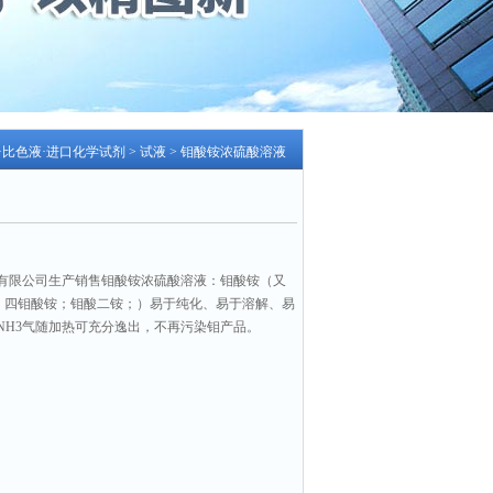
液·比色液·进口化学试剂
>
试液
> 钼酸铵浓硫酸溶液
有限公司生产销售钼酸铵浓硫酸溶液：钼酸铵（又
铵；四钼酸铵；钼酸二铵；）易于纯化、易于溶解、易
NH3气随加热可充分逸出，不再污染钼产品。
数：1617