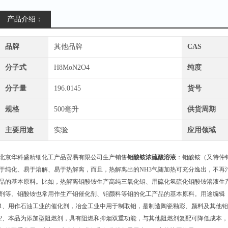
产品介绍：
品牌
其他品牌
CAS
分子式
H8MoN2O4
纯度
分子量
196.0145
货号
规格
500毫升
供货周期
主要用途
实验
应用领域
北京华科盛精细化工产品贸易有限公司生产销售
钼酸铵浓硫酸溶液
：钼酸铵（又特仲钼
于纯化、易于溶解、易于热解离，而且，热解离出的NH3气随加热可充分逸出，不再
品的基本原料。比如，热解离钼酸铵生产高纯三氧化钼、用硫化氢硫化钼酸铵溶液生
剂等。钼酸铵也常用作生产钼催化剂、钼颜料等钼的化工产品的基本原料。用途编辑
1、用作石油工业的催化剂，冶金工业中用于制取钼，是制造陶瓷釉彩、颜料及其他
2、本品为添加型阻燃剂，具有阻燃和抑烟双重功能，与其他阻燃剂复配可降低成本