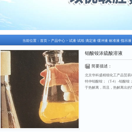
当前位置：
首页
>
产品中心
>
试液·试纸·滴定液·缓冲液·标准液·指示
钼酸铵浓硫酸溶液
简要描述：
北京华科盛精细化工产品贸易
特仲钼酸铵；（T-4）-钼酸
于热解离，而且，热解离出的
更新日期：2026-07-26 访问次