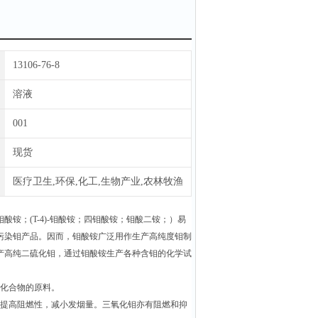
13106-76-8
溶液
001
现货
医疗卫生,环保,化工,生物产业,农林牧渔
酸铵；(T-4)-钼酸铵；四钼酸铵；钼酸二铵；）易
污染钼产品。因而，钼酸铵广泛用作生产高纯度钼制
产高纯二硫化钼，通过钼酸铵生产各种含钼的化学试
钼化合物的原料。
，提高阻燃性，减小发烟量。三氧化钼亦有阻燃和抑