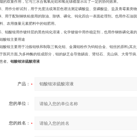
烟的双重作用，它与三水合氢氧化铝和氧化锑都显示出了一定的协同效果。
3、用作分析试剂，用于光度法或薄层色谱法测定磷酸盐、亚磷酸盐、盐及青霉素类
4、用于配制钢铁粘接用的除油、除锈、磷化、钝化四合一表面处理剂。也用作石油
料、农用微量元素肥料中的钼肥用。
5、钼酸铵用作镀锌层的黑色钝化溶液，化学镀镍中用作稳定剂，也用作钢铁磷化液
钼酸铵主要用途
钼酸铵主要用于冶炼钼铁和制取三氧化钼、金属钼粉作为钨钼合金、钼丝的原料
;
其次
于医药方面,为多种酶的组成部分，钼的缺乏会导致龋齿、肾结石、克山病、大骨节病
患者。
钼酸铵浓硫酸溶液
产品：
您的单位：
您的姓名：