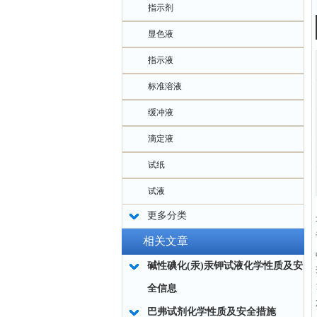
指示剂
显色液
指示液
标准溶液
缓冲液
滴定液
试纸
试液
更多分类
相关文章
碱性碘化(汞)汞钾试液化学性质及安
全信息
巴弗试剂化学性质及安全措施