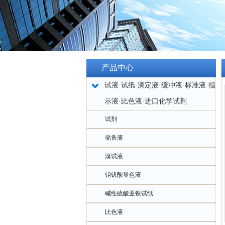
产品中心
试液·试纸·滴定液·缓冲液·标准液·指
示液·比色液·进口化学试剂
试剂
储备液
溴试液
钼钒酸显色液
碱性硫酸亚铁试纸
比色液