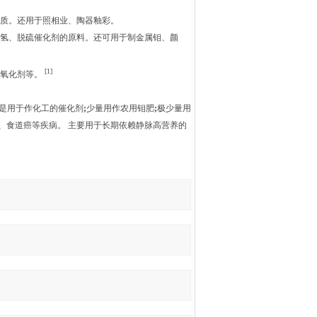
物质。还用于照相业、陶器釉彩。
脱氢、脱硫催化剂的原料。还可用于制金属钼、颜
[1]
的氧化剂等。
是用于作化工的催化剂
;
少量用作农用钼肥
;
极少量用
、食道癌等疾病。 主要用于长期依赖静脉高营养的