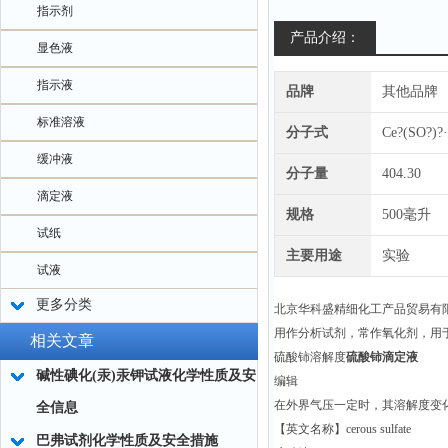
指示剂
产品介绍：
显色液
指示液
品牌
其他品牌
标准溶液
分子式
Ce?(SO?)?
缓冲液
分子量
404.30
滴定液
规格
500毫升
试纸
主要用途
实验
试液
更多分类
北京华科盛精细化工产品贸易有
用作分析试剂，常作氧化剂，用
相关文章
硫酸铈溶解度
硫酸铈滴定液
碱性碘化(汞)汞钾试液化学性质及安
编辑
在外界气压一定时，其溶解度变
全信息
【英文名称】cerous sulfate
巴弗试剂化学性质及安全措施