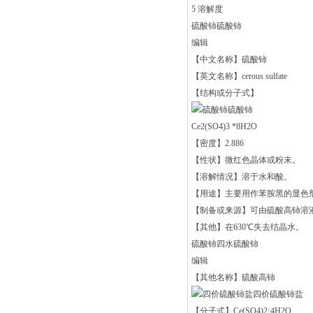
5 溶解度
硫酸铈硫酸铈
编辑
【中文名称】硫酸铈
【英文名称】cerous sulfate
【结构或分子式】
硫酸铈
Ce2(SO4)3 *8H2O
【密度】2.886
【性状】微红色晶体或粉末。
【溶解情况】溶于水和酸。
【用途】主要用作苯胺黑的显色
【制备或来源】可由硫酸高铈溶
【其他】在630℃失去结晶水。
硫酸铈四水硫酸铈
编辑
【其他名称】硫酸高铈
四价硫酸铈盐
【分子式】Ce(SO4)2·4H2O