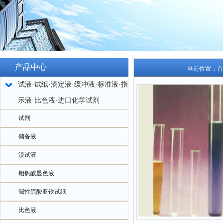
产品中心
当前位置：
首
试液·试纸·滴定液·缓冲液·标准液·指
示液·比色液·进口化学试剂
试剂
储备液
溴试液
钼钒酸显色液
碱性硫酸亚铁试纸
比色液