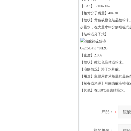
【CAS】17106-39-7
【相对分子质量】404.30
【性状】黄色或橙色结晶性粉末。相
少量水，在大量水中分解成碱式
【结构或分子式】
硫酸铈
Ce2(SO4)3 *8H2O
【密度】2.886
【性状】微红色晶体或粉末。
【溶解情况】溶于水和酸。
【用途】主要用作苯胺黑的显色
【制备或来源】可由硫酸高铈溶
【其他】在630℃失去结晶水。
产品：
您的单位：