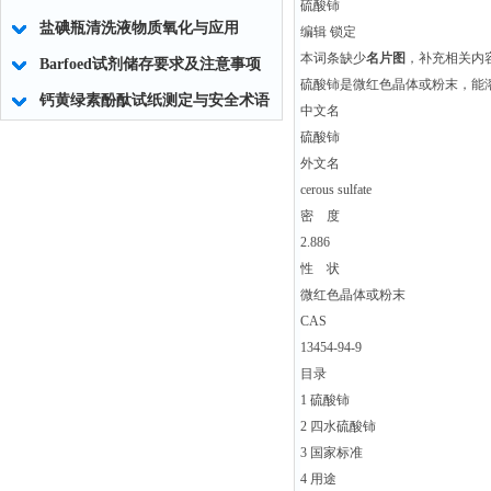
硫酸铈
盐碘瓶清洗液物质氧化与应用
编辑 锁定
本词条缺少
名片图
，补充相关内
Barfoed试剂储存要求及注意事项
硫酸铈是微红色晶体或粉末，能溶
钙黄绿素酚酞试纸测定与安全术语
中文名
硫酸铈
外文名
cerous sulfate
密 度
2.886
性 状
微红色晶体或粉末
CAS
13454-94-9
目录
1 硫酸铈
2 四水硫酸铈
3 国家标准
4 用途