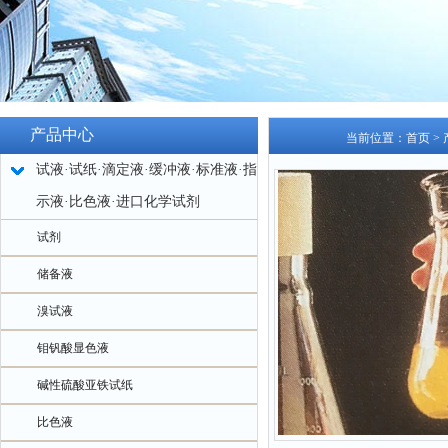
产品中心
当前位置：
首页
>
试液·试纸·滴定液·缓冲液·标准液·指
示液·比色液·进口化学试剂
试剂
储备液
溴试液
钼钒酸显色液
碱性硫酸亚铁试纸
比色液