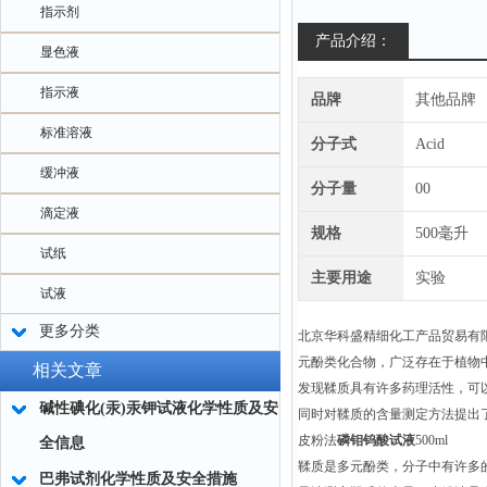
指示剂
产品介绍：
显色液
指示液
品牌
其他品牌
标准溶液
分子式
Acid
缓冲液
分子量
00
滴定液
规格
500毫升
试纸
主要用途
实验
试液
更多分类
北京华科盛精细化工产品贸易有
元酚类化合物，广泛存在于植物
相关文章
发现鞣质具有许多药理活性，可
碱性碘化(汞)汞钾试液化学性质及安
同时对鞣质的含量测定方法提出
皮粉法
磷钼钨酸试液
500ml
全信息
鞣质是多元酚类，分子中有许多
巴弗试剂化学性质及安全措施