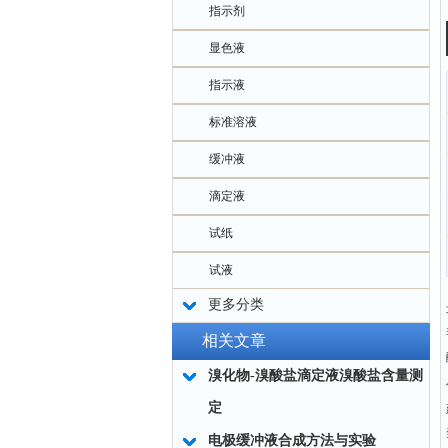
指示剂
显色液
指示液
标准溶液
缓冲液
滴定液
试纸
试液
更多分类
相关文章
溴化物-溴酸盐滴定液溴酸盐含量测
定
电极缓冲液合成方法与实验