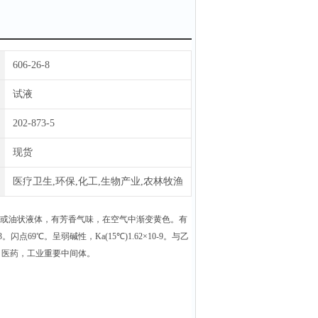
606-26-8
试液
202-873-5
现货
医疗卫生,环保,化工,生物产业,农林牧渔
或油状液体，有芳香气味，在空气中渐变黄色。有
。闪点69℃。呈弱碱性，Ka(15℃)1.62×10-9。与乙
，医药，工业重要中间体。