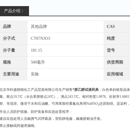
产品介绍：
品牌
其他品牌
CAS
分子式
C7H7N3O3
纯度
分子量
181.15
货号
规格
500毫升
供货周期
主要用途
实验
应用领域
北京华科盛精细化工产品贸易有限公司生产销售
*肼乙醇试液药典
：白色单斜棱形晶体
毒。熔点19.5℃（水合苯肼熔点24℃）。沸点243.5℃。相对密度1.0978。折射率1.60813
醇、等混溶。微溶于水和石油醚。可用苯胺经重氮化再用NaHSO
还原制得。是染料
3
作业人员防护措施、防护装备和应急处置程序：
建议应急处理人员戴携气式呼吸器，穿防静电服，戴橡胶耐油手套。
禁止接触或跨越泄漏物。