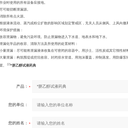
作业时使用的所有设备应接地。
尽可能切断泄漏源。
消除所有点火源。
根据液体流动、蒸汽或粉尘扩散的影响区域划定警戒区，无关人员从侧风、上风向撤
环境保护措施：
收容泄漏物，避免污染环境。防止泄漏物进入下水道、地表水和地下水。
泄漏化学品的收容、清除方法及所使用的处置材料：
小量泄漏：尽可能将泄漏液体收集在可密闭的容器中。用沙土、活性炭或其它惰性材
大量泄漏：构筑围堤或挖坑收容。封闭排水管道。用泡沫覆盖，抑制蒸发。用防爆泵
[2]
置。
*肼乙醇试液药典
产品：
您的单位：
您的姓名：