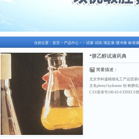
当前位置：
首页
>
产品中心
> >
试液·试纸·滴定液·缓冲液·标准
*肼乙醇试液药典
简要描述：
北京华科盛精细化工产品贸易
文名phenyl hydrazine 别 
CAS登录号100-63-0 EINECS
密度（水=1）1.0978 闪 点69℃
更新日期：2026-07-26 访问次