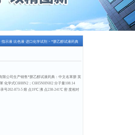
液·指示液·比色液·进口化学试剂
> *肼乙醇试液药典
有限公司生产销售*肼乙醇试液药典：中文名苯肼 英
称肼化苯 化学式C6H8N2；C6H5NHNH2 分子量108.14
登录号202-873-5 熔 点19℃ 沸 点238-241℃ 密 度相对
数：2784