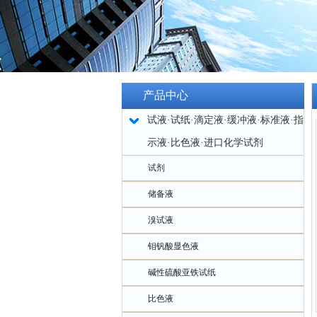
产品中心
试液·试纸·滴定液·缓冲液·标准液·指
示液·比色液·进口化学试剂
试剂
储备液
溴试液
钼钒酸显色液
碱性硫酸亚铁试纸
比色液