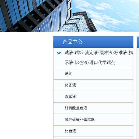
产品中心
试液·试纸·滴定液·缓冲液·标准液·指
示液·比色液·进口化学试剂
试剂
储备液
溴试液
钼钒酸显色液
碱性硫酸亚铁试纸
比色液