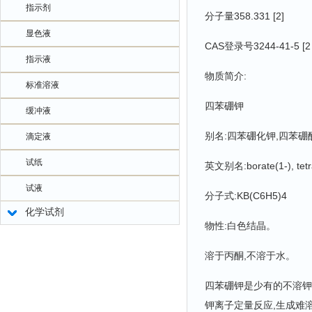
指示剂
分子量358.331 [2]
显色液
CAS登录号3244-41-5 [2
指示液
物质简介:
标准溶液
四苯硼钾
缓冲液
别名:四苯硼化钾,四苯硼
滴定液
试纸
英文别名:borate(1-), tetrap
试液
分子式:KB(C6H5)4
化学试剂
物性:白色结晶。
溶于丙酮,不溶于水。
四苯硼钾是少有的不溶钾
钾离子定量反应,生成难