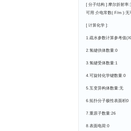
[ 分子结构 ]:摩尔折射率:无
可用 介电常数( F/m ):无可
[ 计算化学 ]:
1.疏水参数计算参考值(Xlo
2.氢键供体数量:0
3.氢键受体数量:1
4.可旋转化学键数量:0
5.互变异构体数量:无
6.拓扑分子极性表面积0
7.重原子数量:26
8.表面电荷:0