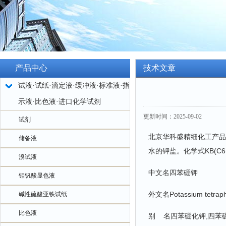
产品中心
技术文章
试液·试纸·滴定液·缓冲液·标准液·指
示液·比色液·进口化学试剂
更新时间：2025-09-02
试剂
北京华科盛精细化工产品
储备液
水的钾盐。化学式KB(C
溴试液
中文名四苯硼钾
钼钒酸显色液
外文名Potassium tetraph
碱性硫酸亚铁试纸
比色液
别 名四苯硼化钾,四苯