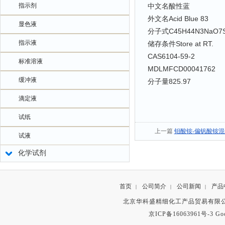
指示剂
中文名
酸性蓝
外文名
Acid Blue 83
显色液
分子式
C45H44N3NaO7
指示液
储存条件
Store at RT.
CAS
6104-59-2
标准溶液
MDL
MFCD00041762
缓冲液
分子量
825.97
滴定液
试纸
上一篇
钼酸铵-偏钒酸铵
试液
化学试剂
首页
公司简介
公司新闻
产品
|
|
|
北京华科盛精细化工产品贸易有限公
京ICP备16063961号-3
Go