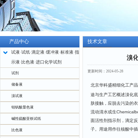
产品中心
技术文章
试液·试纸·滴定液·缓冲液·标准液·指
溴
示液·比色液·进口化学试剂
更新时间：2024-05-28
试剂
储备液
北京华科盛精细化工产品
途与生产工艺概述溴化底
溴试液
肤接触，应脱去污染的衣
钼钒酸显色液
流动清水或生Chemic
碱性硫酸亚铁试纸
面活性剂指示剂，滴定反
子。用途用作往核酸中插
比色液