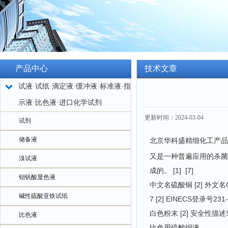
产品中心
技术文章
试液·试纸·滴定液·缓冲液·标准液·指
示液·比色液·进口化学试剂
更新时间：2024-03-04
试剂
储备液
北京华科盛精细化工产品
又是一种普遍应用的杀菌
溴试液
成的。 [1] [7]
钼钒酸显色液
中文名硫酸铜 [2] 外文名Cupr
碱性硫酸亚铁试纸
7 [2] EINECS登录号23
白色粉末 [2] 安全性描述S24/
比色液
比色用硫酸铜液