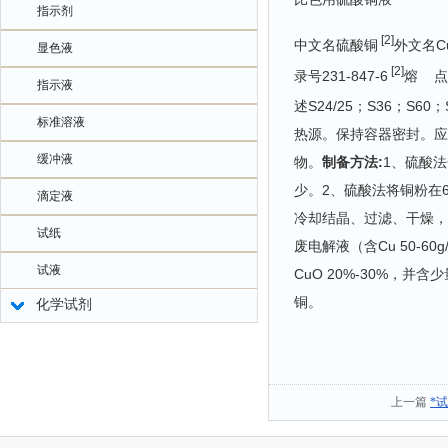
指示剂
[2]
中文名硫酸铜
外文名Cupr
显色液
[2]
录号231-847-6
熔 点5
指示液
述S24/25；S36；S60；
标准溶液
热源。保持容器密封。应
缓冲液
物。
制备方法:
1、硫酸
少。2、硫酸法将铜粉在
滴定液
冷却结晶、过滤、干燥，制得硫
试纸
废电解液（含Cu 50-60
试液
CuO 20%-30%，
铜。
化学试剂
上一篇
*