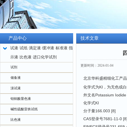
产品中心
技术文章
试液·试纸·滴定液·缓冲液·标准液·指
示液·比色液·进口化学试剂
更新时间：2024-01-04
试剂
储备液
北京华科盛精细化工产品
化学式为KI，为无色或
溴试液
外文名Potassium Iodide 
钼钒酸显色液
化学式KI
碱性硫酸亚铁试纸
分子量166.003 [8]
CAS登录号7681-11-0 [8
比色液
EINECS登录号231-659-