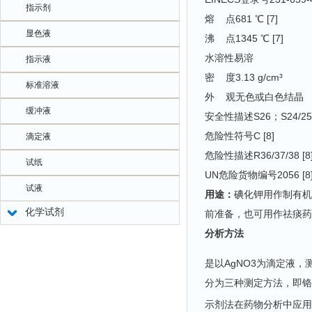
指示剂
熔 点681 ℃ [7]
显色液
沸 点1345 ℃ [7]
水溶性易溶
指示液
密 度3.13 g/cm³
标准溶液
外 观无色或白色结晶
缓冲液
安全性描述S26；S24/25；S
危险性符号C [8]
滴定液
危险性描述R36/37/38 [8
试纸
UN危险货物编号2056 [8
试液
用途：
碘化钾用作制有机
化学试剂
前准备，也可用作祛痰药
分析方法
是以AgNO3为滴定液
分为三种测定方法，即铬钾
示剂法在药物分析中应用