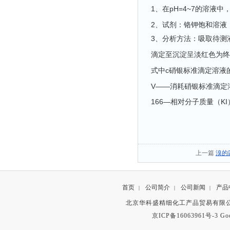
1、在pH=4~7的溶液
2、试剂：铬钾饱和溶液；0
3、分析方法：吸取待测液1
滴定至沉淀呈淡红色为终点，
式中c硝银标准滴定溶液的
V——消耗硝银标准滴定
166—相对分子质量（KI
上一篇
溴的
首页
公司简介
公司新闻
产品
|
|
|
北京华科盛精细化工产品贸易有限公
京ICP备16063961号-3
Go