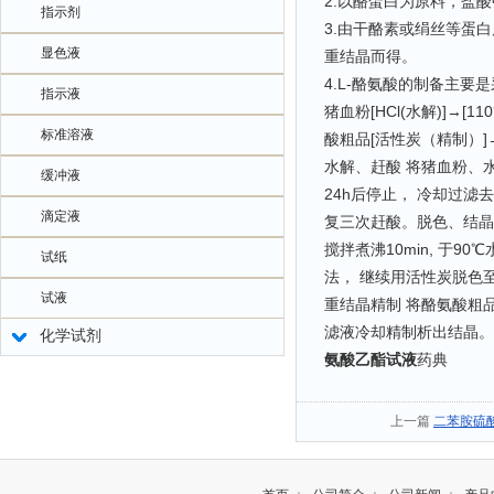
2.以酪蛋白为原料，盐
指示剂
3.由干酪素或绢丝等蛋
显色液
重结晶而得。
4.L-酪氨酸的制备主
指示液
猪血粉[HCl(水解)]→[
标准溶液
酸粗品[活性炭（精制）]→[
水解、赶酸 将猪血粉、水
缓冲液
24h后停止， 冷却过
滴定液
复三次赶酸。脱色、结晶
搅拌煮沸10min, 于9
试纸
法， 继续用活性炭脱色至
试液
重结晶精制 将酪氨酸粗品
滤液冷却精制析出结晶。 
化学试剂
氨酸乙酯试液
药典
上一篇
二苯胺硫