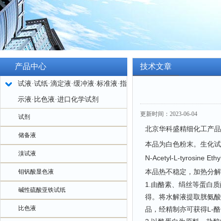
产品中心
技术文章
试液·试纸·滴定液·缓冲液·标准液·指
示液·比色液·进口化学试剂
更新时间：2023-06-04
试剂
北京华科盛精细化工产品
储备液
本品为白色粉末。生化试
溴试液
N-Acetyl-L-tyrosine Et
本品热不稳定，加热分解。
钼钒酸显色液
1.由酪素、绢丝等蛋白
碱性硫酸亚铁试纸
得。将水解液提取胱氨酸
比色液
品，经精制亦可获得L-