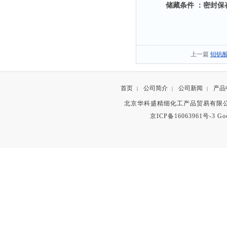
储藏条件 ：密封保
上一篇
钼钒
首页
公司简介
公司新闻
产品
|
|
|
北京华科盛精细化工产品贸易有限公
京ICP备16063961号-3
Go