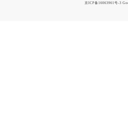
京ICP备16063961号-3
Go