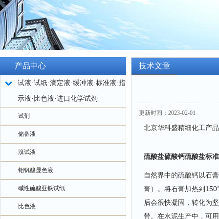
产品中心
技术文章
试液·试纸·滴定液·缓冲液·标准液·指
示液·比色液·进口化学试剂
更新时间：2023-02-01
试剂
北京华科盛精细化工产品
储备液
溴试液
硫酸盐硫酸钙
硫酸盐标准
钼钒酸显色液
自然界中的硫酸钙以石膏
碱性硫酸亚铁试纸
膏）。将石膏加热到150
后会很快凝固，转化为坚
比色液
带。在水泥生产中，可用