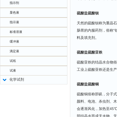
指示剂
显色液
硫酸盐硫酸钡
指示液
天然的硫酸钡称为重晶石
肠胃的内服药剂，俗称“
标准溶液
料及填充剂。
缓冲液
滴定液
硫酸盐硫酸亚铁
试纸
硫酸亚铁的结晶水合物俗
工业上硫酸亚铁还是生产
试液
化学试剂
硫酸盐硫酸铜
硫酸铜俗称胆矾，分子式C
颜料、电池、杀虫剂、木
会逐渐风化，加热至45
部结晶水而成无水物。无